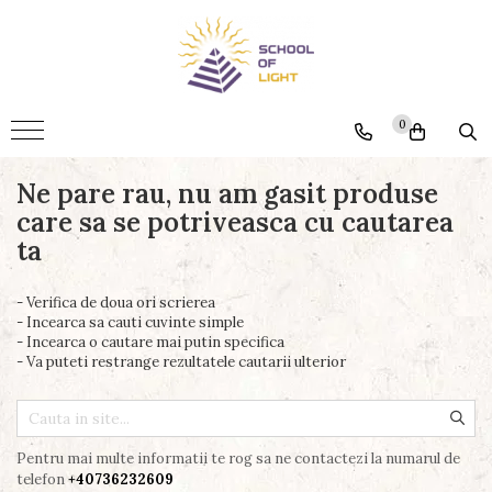
Produse
Ansa si raportor
0
Grile de cristale
Pandantive
Ne pare rau, nu am gasit produse
care sa se potriveasca cu cautarea
Parfumuri
ta
- Verifica de doua ori scrierea
- Incearca sa cauti cuvinte simple
- Incearca o cautare mai putin specifica
- Va puteti restrange rezultatele cautarii ulterior
Pentru mai multe informatii te rog sa ne contactezi la numarul de
telefon
+40736232609