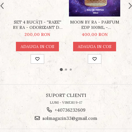
SET 4 BUCĂȚI - ''RAZE''
MOON BY RA - PARFUM
P
BY RA - ODORIZANT DE
EDP 100ML -
PR
CAMERĂ CU BEȚIȘOARE
PRELUCRAT ENERGETIC
200,00 RON
400,00 RON
- PRELUCRAT
DE ALEXANDRU
ENERGETIC DE
RĂDUCANU
ADAUGA IN COS
ADAUGA IN COS
ALEXANDRU
RĂDUCANU
SUPORT CLIENTI
LUNI - VINERI 9-17
+40736232609
solmagazin33@gmail.com