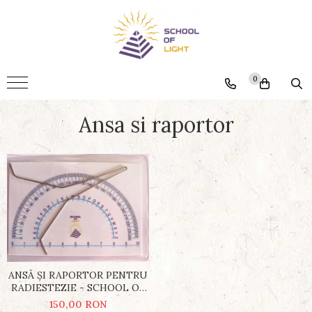
Produse
Ansa si raportor
0
Grile de cristale
Ansa si raportor
Pandantive
Parfumuri
ANSĂ ȘI RAPORTOR PENTRU
RADIESTEZIE - SCHOOL OF
LIGHT
150,00 RON