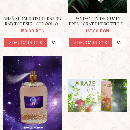
ANSĂ ȘI RAPORTOR PENTRU
PANDANTIV DE CUARȚ
RADIESTEZIE - SCHOOL OF
PRELUCRAT ENERGETIC DE
LIGHT
ALEXANDRU RĂDUCANU
150,00 RON
167,00 RON
ADAUGA IN COS
ADAUGA IN COS