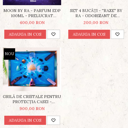
SET 4 BUCĂȚI - ''RAZE'' BY
MOON BY RA - PARFUM EDP
RA - ODORIZANT DE
100ML - PRELUCRAT
CAMERĂ CU BEȚIȘOARE -
ENERGETIC DE ALEXANDRU
200,00 RON
400,00 RON
PRELUCRAT ENERGETIC DE
RĂDUCANU
ALEXANDRU RĂDUCANU
ADAUGA IN COS
ADAUGA IN COS
NOU
GRILĂ DE CRISTALE PENTRU
PROTECȚIA CASEI -
PRELUCRATĂ DE
900,00 RON
ALEXANDRU RĂDUCANU -
CU 25 CENTRII ENERGETICI
ADAUGA IN COS
- 27X37CM