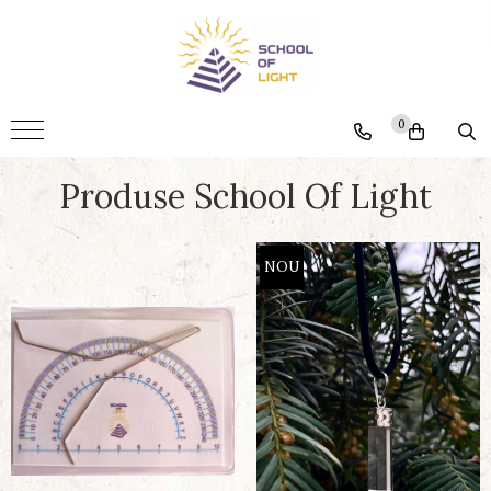
Produse
Ansa si raportor
0
Grile de cristale
Produse School Of Light
Pandantive
Parfumuri
NOU